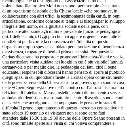
metodologia che la distinguono dall’associazionismo e dal
volontariato filantropico.Molti non sanno, per esempio,che si tratta
di un organismo pastorale della Chiesa locale «che promuove, in
collaborazione con altri uffici, la testimonianza della carità, in ogni
articolazione, conforme consone ai tempi e ai bisogni,per lo sviluppo
integrale dell’uomo, della giustizia sociale e della pace, con
particolare attenzione agli ultimi e prevalente funzione pedagogica»
(art.1 dello statuto). Oggi più che mai appare urgente creare tutte le
condizioni per favorire la conoscenza dell’identità di questo
Organismo troppo spesso scambiato per associazione di beneficenza
e assistenza, erogatore di beni di prima necessità. Per questo la
Caritas diocesana ha proposto e promosso l’iniziativa«Vieni e vedi»,
una particolare visita guidata nei luoghi in cui è più visibile l’attività
caritatevole o per meglio dire, la pedagogia dei fatti, cioè il bene
educante.I responsabili diocesani hanno pensato di aprire al pubblico
quegli spazi in cui quotidianamente la Caritas opera come strumento
della presenza viva della Chiesa accanto ai poveri, quali sono le così
dette «Opere Segno»,là dove nell’incontro con l’altro si instaura una
relazione di fratellanza.Mensa, ostello, centro diurno, centro servizi,
ambulatorio dentistico, ma soprattutto i centri di ascolto, sono alcuni
dei servizi che accolgono e accompagnano le persone in stato di
difficoltà.Il primo appuntamento di questo «percorso conoscitivo» è
stato sabato 19 gennaio e i visitatori non si sono certo fatti
attendere:dalle 15.30 alle 19.30 alcune delle Opere Segno presenti in
città sono rimaste aperte alla visita di chi voleva comprendere e