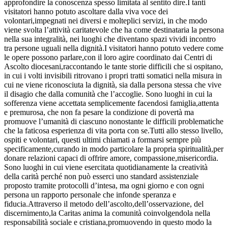
approfondire la conoscenza spesso limitata al sentito dire.I tanti
visitatori hanno potuto ascoltare dalla viva voce dei
volontari,impegnati nei diversi e molteplici servizi, in che modo
viene svolta l’attività caritatevole che ha come destinataria la persona
nella sua integralità, nei luoghi che diventano spazi vividi incontro
tra persone uguali nella dignità.I visitatori hanno potuto vedere come
le opere possono parlare,con il loro agire coordinato dai Centri di
Ascolto diocesani,raccontando le tante storie difficili che si ospitano,
in cui i volti invisibili ritrovano i propri tratti somatici nella misura in
cui ne viene riconosciuta la dignità, sia dalla persona stessa che vive
il disagio che dalla comunità che l’accoglie. Sono luoghi in cui la
sofferenza viene accettata semplicemente facendosi famiglia,attenta
e premurosa, che non fa pesare la condizione di povertà ma
promuove l’umanità di ciascuno nonostante le difficili problematiche
che la faticosa esperienza di vita porta con se.Tutti allo stesso livello,
ospiti e volontari, questi ultimi chiamati a formarsi sempre più
specificamente,curando in modo particolare la propria spiritualità,per
donare relazioni capaci di offrire amore, compassione,misericordia.
Sono luoghi in cui viene esercitata quotidianamente la creatività
della carità perché non può esserci uno standard assistenziale
proposto tramite protocolli d’intesa, ma ogni giorno e con ogni
persona un rapporto personale che infonde speranza e
fiducia.Attraverso il metodo dell’ascolto,dell’osservazione, del
discernimento,la Caritas anima la comunità coinvolgendola nella
responsabilità sociale e cristiana,promuovendo in questo modo la