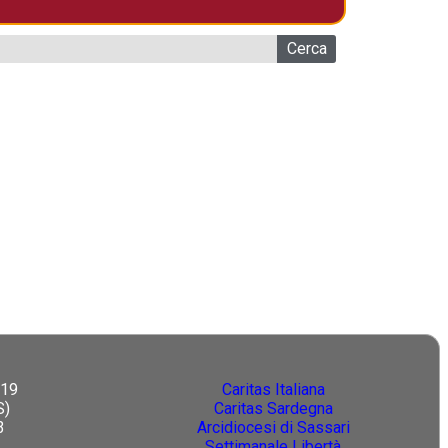
Cerca
 19
Caritas Italiana
S)
Caritas Sardegna
3
Arcidiocesi di Sassari
Settimanale Libertà