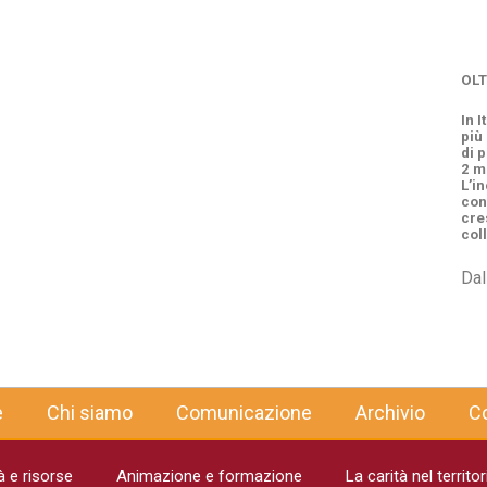
OLT
In I
più
di p
2 mi
L’i
con
cre
col
Dal
e
Chi siamo
Comunicazione
Archivio
Co
 e risorse
Animazione e formazione
La carità nel territor