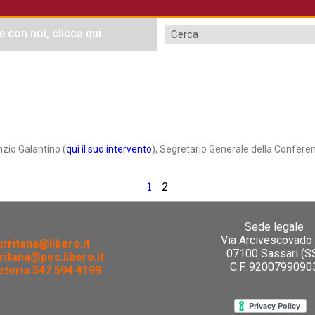
e con noi, clicca qui
zio Galantino (
qui il suo intervento
), Segretario Generale della Conferenza
1
2
Sede legale
Via Arcivescovado
urritana@libero.it
07100 Sassari (S
ritana@pec.libero.it
C.F. 9200799090
teria 347 594 4199