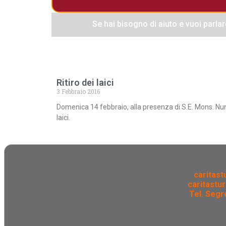
Se hai bisogno di aiuto e vuoi parlar
Ritiro dei laici
3 Febbraio 2016
Domenica 14 febbraio, alla presenza di S.E. Mons. Nun
laici.
caritast
caritastur
Tel. Segre